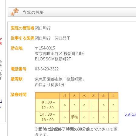
当院の概要
医院の管理者
関口和行
従事する医師
関口和行 関口晶子
マ
者
」
所在地
〒154-0015
東京都世田谷区 桜新町2-9-6
BLOSSOM桜新町2F
も
を
電話番号
03-3420-3322
し
る
イ
最寄駅
東急田園都市線「桜新町駅」
西口より徒歩1分
診療時間
月
火
水
木
金
土
り
バ
9：00～
○
○
○
-
○
○
保
12：30
14：30～
大きな
○
手術
○
-
○
-
18：00
※
受付は診療終了時間の30分前まで
とさせて頂
きます。