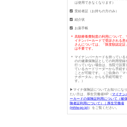
は使用できなくなります）
受給者証（お持ちの方のみ）
紹介状
お薬手帳
高額療養費制度の利用について、
イナンバーカードで受診される患
さんについては、「限度額認定証
は不要です。
マイナンバーカードを持っている
のの健康保険証としての利用登録
行っていない場合は、当院で設置
ているカードリーダーから手続す
ことが可能です。（ご自身の「マ
ナポータル」からも手続可能で
す。）
▶マイナ保険証についてお知りにな
たい方は、厚生労働省HP（
マイナン
ーカードの保険証利用について（被
険者証利用について）｜厚生労働省
(mhlw.go.jp)
）をご覧ください。